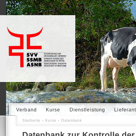
Verband
Kurse
Dienstleistung
Lieferan
Startseite
›
Kurse
›
Datenbank
Datenbank zur Kontrolle der