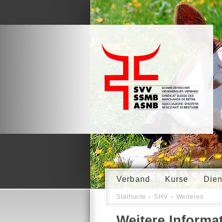
Verband
Kurse
Dien
Startseite
›
SHV
›
Weiteres
Weitere Informa